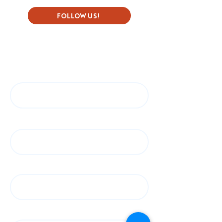
FOLLOW US!
Subscribe to our Newsletter
First name
Last name
Email
Language