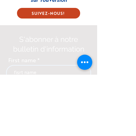
sur
YouVersion
SUIVEZ-NOUS!
S'abonner à notre
bulletin d'information
First name
Last name
E-mail