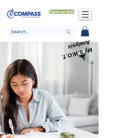
Faire un don
Analysis
My S.W.O.T.