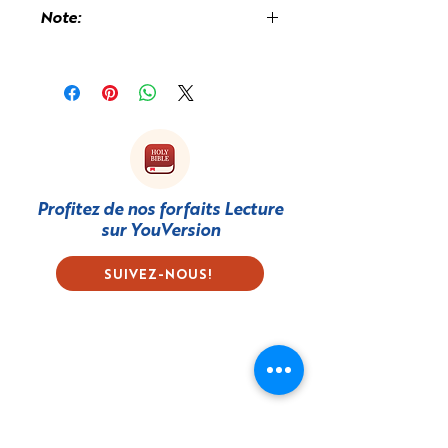
Note:
Des frais de douane peuvent vous
être facturés à la réception du livre
car il est imprimé et expédié depuis
le Royaume-Uni.
Profitez de nos forfaits Lecture
sur
YouVersion
SUIVEZ-NOUS!
S'abonner à notre
bulletin d'information
First name