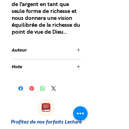
de l'argent en tant que
seule forme de richesse et
nous donnera une vision
équilibrée de la richesse du
point de vue de Dieu...
Auteur
Peter J. Briscoe
Note
Des frais de douane peuvent vous
être facturés à la réception du livre,
car il est imprimé et expédié depuis
le Royaume-Uni.
Profitez de nos forfaits Lecture
sur
YouVersion