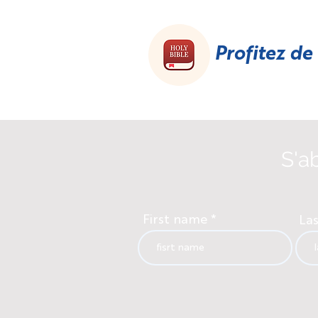
Profitez de
S'a
First name
La