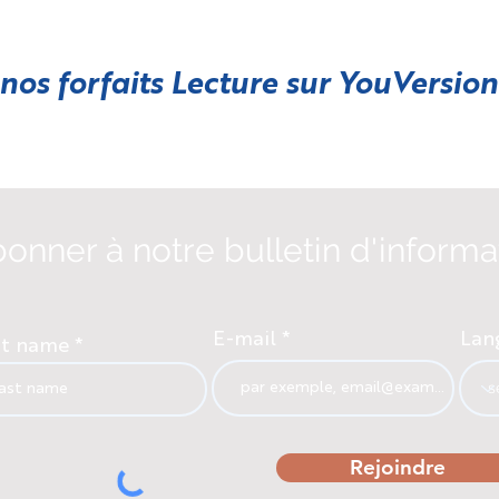
 nos forfaits Lecture sur
YouVersion
bonner à notre bulletin d'informa
E-mail
Lan
st name
Rejoindre