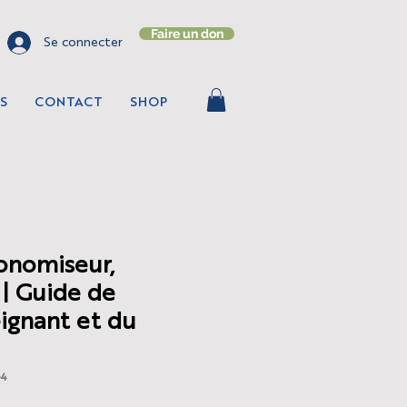
Faire un don
Se connecter
S
CONTACT
SHOP
onomiseur,
| Guide de
ignant et du
-4