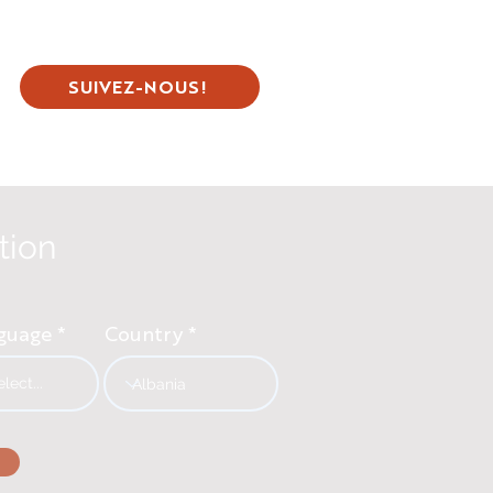
SUIVEZ-NOUS!
tion
guage
Country