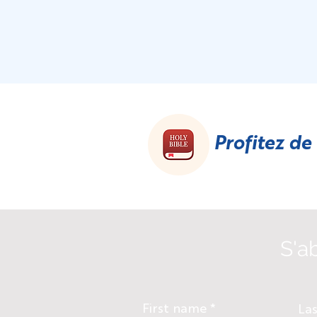
Profitez de
S'a
First name
La