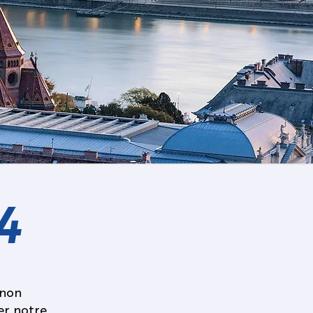
4
 non
er notre