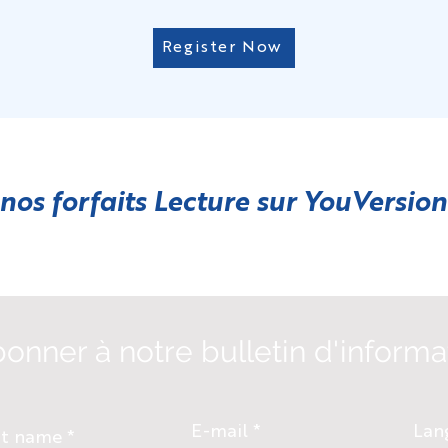
Register Now
 nos forfaits Lecture sur
YouVersion
bonner à notre bulletin d'informa
E-mail
Lan
st name