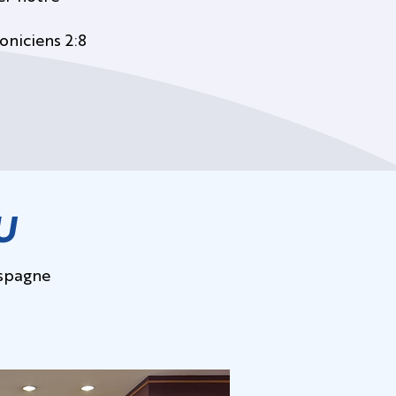
oniciens 2:8
U
Espagne