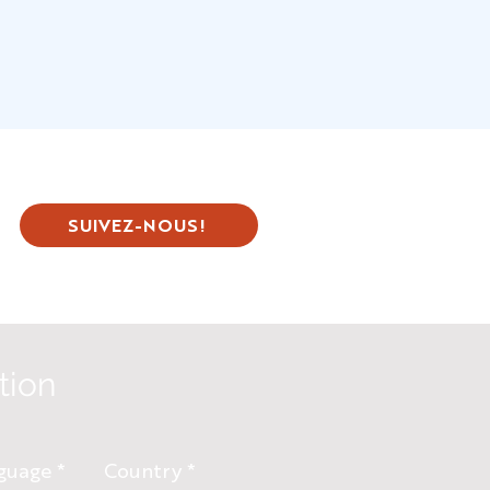
SUIVEZ-NOUS!
tion
guage
Country