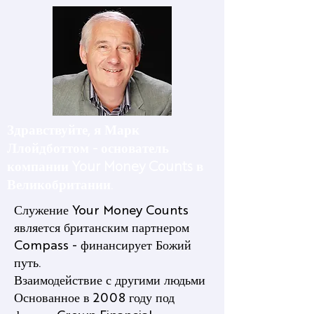
Здравствуйте, я Марк
Ллойдботтом - основатель
компании Your Money Counts в
Великобритании.
Служение Your Money Counts
является британским партнером
Compass - финансирует Божий
путь.
Взаимодействие с другими людьми
Основанное в 2008 году под