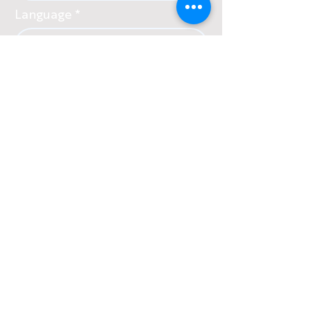
Language
Country
Присоединиться