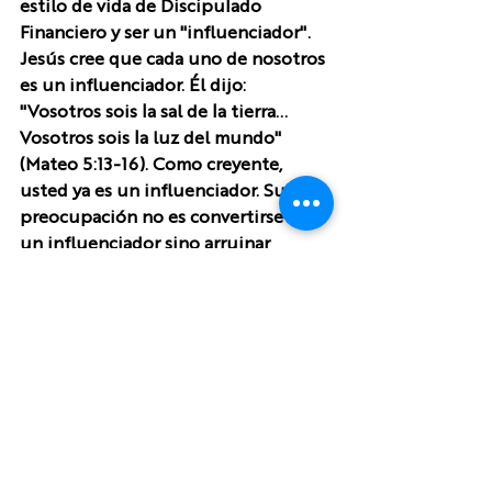
estilo de vida de Discipulado 
Financiero y ser un "influenciador". 
Jesús cree que cada uno de nosotros 
es un influenciador. Él dijo: 
"Vosotros sois la sal de la tierra... 
Vosotros sois la luz del mundo" 
(Mateo 5:13-16). Como creyente, 
usted ya es un influenciador. Su 
preocupación no es convertirse en 
un influenciador sino arruinar 
nuestra influencia existente. Como 
creyente, usted vive en una casa de 
cristal. La gente te observa 
constantemente.  
¿Qué ven? ¿Un estilo de vida 
materialista y consumista o un estilo 
de vida de discipulado financiero? 