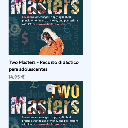
Two Masters - Recurso didáctico
para adolescentes
Precio
14,95 €