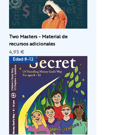
Two Masters - Material de
recursos adicionales
Precio
4,95 €
Edad 8-12