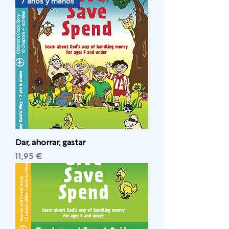
7 años y menos
Dar, ahorrar, gastar
Precio
11,95 €