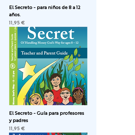
El Secreto - para niños de 8 a 12
años.
Precio
11,95 €
El Secreto - Guía para profesores
y padres
Precio
11,95 €