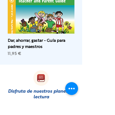
Dar, ahorrar, gastar - Guía para
padres y maestros
Precio
11,95 €
Disfruta de nuestros planes de
lectura
en
YouVersion
¡SÍGANOS!