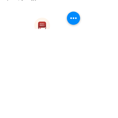
Disfruta de nuestros planes de
lectura
en
YouVersion
¡SÍGANOS!
Suscríbete a nuestro
boletín
First name