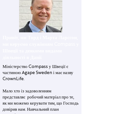
Привіт, ми Торд і Марта Ларссон,
ми керуємо служінням Compass у
Швеції та деякими видами
діяльності в Данії.
Міністерство Compass у Швеції є
частиною Agape Sweden і має назву
CrownLife.
Мало хто із задоволенням
представляє робочий матеріал про те,
як ми можемо керувати тим, що Господь
довірив нам. Навчальний план