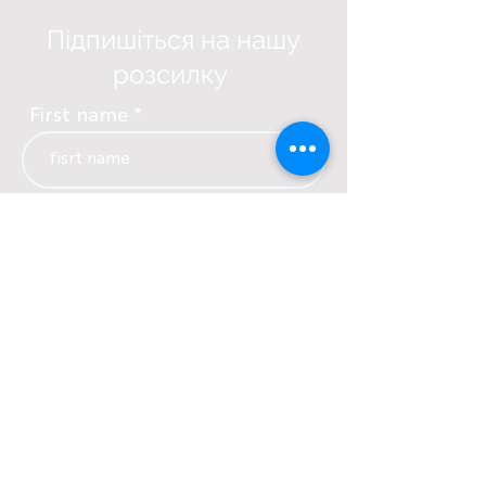
Підпишіться на нашу
розсилку
First name
Last name
Електронна пошта
Language