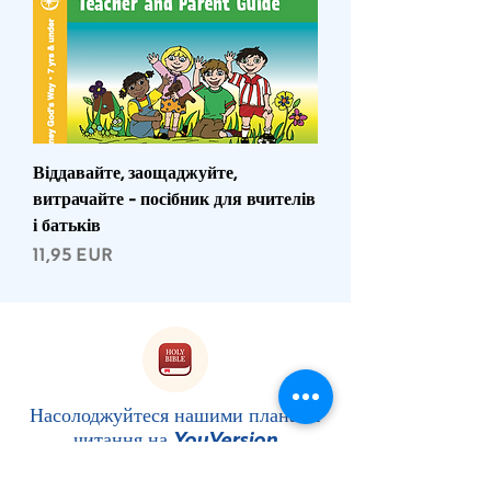
Віддавайте, заощаджуйте,
витрачайте - посібник для вчителів
і батьків
Ціна
11,95 EUR
Насолоджуйтеся нашими планами
читання на
YouVersion
СЛІДУЙ ЗА НАМИ!