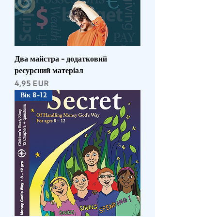
Два майстра - додатковий
ресурсний матеріал
Ціна
4,95 EUR
Вік 8-12