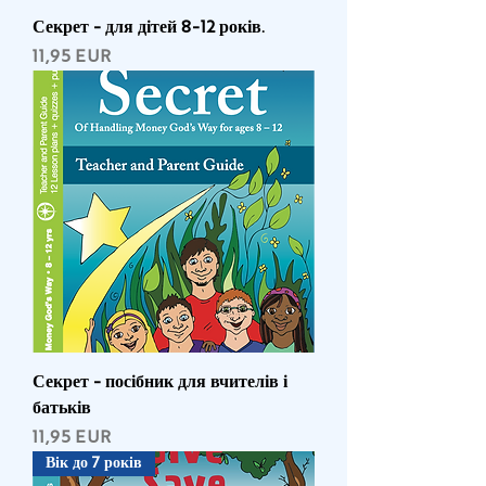
Секрет - для дітей 8-12 років.
Ціна
11,95 EUR
Секрет - посібник для вчителів і
батьків
Ціна
11,95 EUR
Вік до 7 років