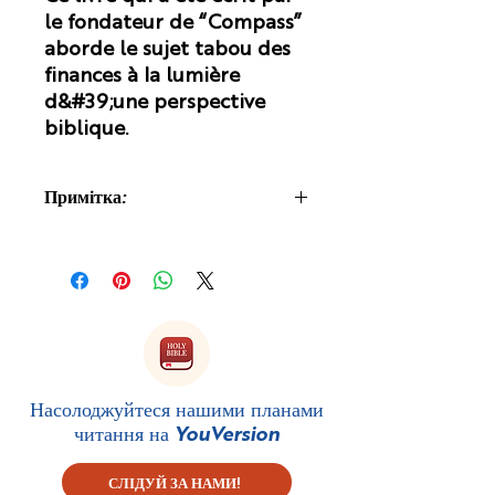
le fondateur de “Compass”
aborde le sujet tabou des
finances à la lumière
d&#39;une perspective
biblique.
Примітка:
Des frais de douane peuvent vous
être facturés à la réception du livre,
car il est imprimé et expédié depuis
le Royaume-Uni.
Насолоджуйтеся нашими планами
читання на
YouVersion
СЛІДУЙ ЗА НАМИ!