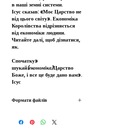
в наші земні системи.
Ісус сказав: «Моє Царство не
від цього світу». Економіка
Королівства відрізняється
від економіки людини.
Читайте далі, щоб дізнатися,
як.
«Спочатку
шукай
(економіка)
Царство
Боже, і все це буде дано вам».
Ісус
Формати файлів
Файл пакета для завантаження
містить три формати для всіх типів
електронних редерів.
.azw (Kindle)