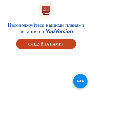
.epub
.mobi
Насолоджуйтеся нашими планами
читання на
YouVersion
СЛІДУЙ ЗА НАМИ!
Підпишіться на нашу
розсилку
First name
Last name