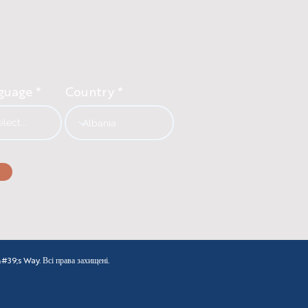
guage
Country
9;s Way. Всі права захищені.