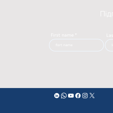
Під
First name
La