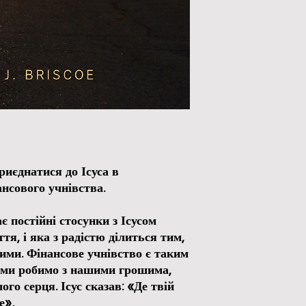
иєднатися до Ісуса в
нсового учнівства.
 постійні стосунки з Ісусом
я, і яка з радістю ділиться тим,
шими. Фінансове учнівство є таким
 ми робимо з нашими грошима,
го серця. Ісус сказав: «Де твій
це».