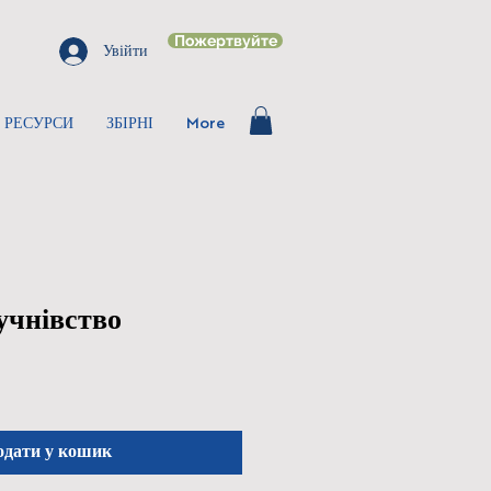
Пожертвуйте
Увійти
РЕСУРСИ
ЗБІРНІ
More
учнівство
одати у кошик