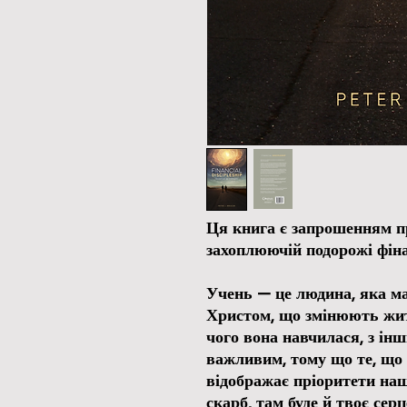
Ця книга є запрошенням пр
захоплюючій подорожі фіна
Учень — це людина, яка має
Христом, що змінюють житт
чого вона навчилася, з ін
важливим, тому що те, що
відображає пріоритети нашо
скарб, там буде й твоє сер