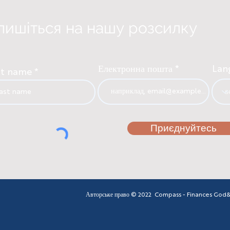
пишіться на нашу розсилку
Електронна пошта
Lan
st name
Приєднуйтесь
Авторське право © 2022 Compass - Finances God&#3