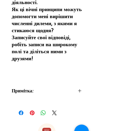
діяльності.
Як ці вічні принципи можуть
допомогти мені вирішити
численні дилеми, з якими я
стикаюся щодня?
Записуйте свої відповіді,
робіть записи на широкому
полі та діліться ними з
друзями!
Примітка:
З вас можуть стягнути митні збори
після отримання книги, оскільки
вона надрукована та доставлена з
Великобританії.