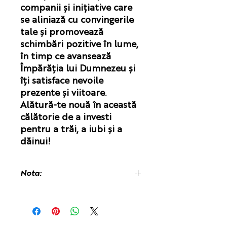
companii și inițiative care
se aliniază cu convingerile
tale și promovează
schimbări pozitive în lume,
în timp ce avansează
Împărăția lui Dumnezeu și
îți satisface nevoile
prezente și viitoare.
Alătură-te nouă în această
călătorie de a investi
pentru a trăi, a iubi și a
dăinui!
Nota:
Este posibil să vi se perceapă o
taxă vamală la primirea cărții,
deoarece aceasta este tipărită și
expediată din Regatul Unit.