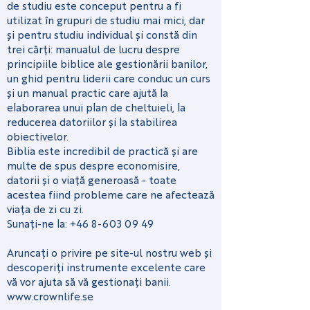
de studiu este conceput pentru a fi
utilizat în grupuri de studiu mai mici, dar
și pentru studiu individual și constă din
trei cărți: manualul de lucru despre
principiile biblice ale gestionării banilor,
un ghid pentru liderii care conduc un curs
și un manual practic care ajută la
elaborarea unui plan de cheltuieli, la
reducerea datoriilor și la stabilirea
obiectivelor.
Biblia este incredibil de practică și are
multe de spus despre economisire,
datorii și o viață generoasă - toate
acestea fiind probleme care ne afectează
viața de zi cu zi.
Sunați-ne la:
+46 8-603 09 49
Aruncați o privire pe site-ul nostru web și
descoperiți instrumente excelente care
vă vor ajuta să vă gestionați banii.
www.crownlife.se