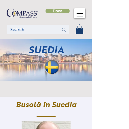
Dona
SUEDIA
Busolă în Suedia