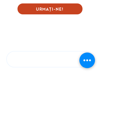
URMAȚI-NE!
Subscribe to our Newsletter
First name
Last name
Email
Language