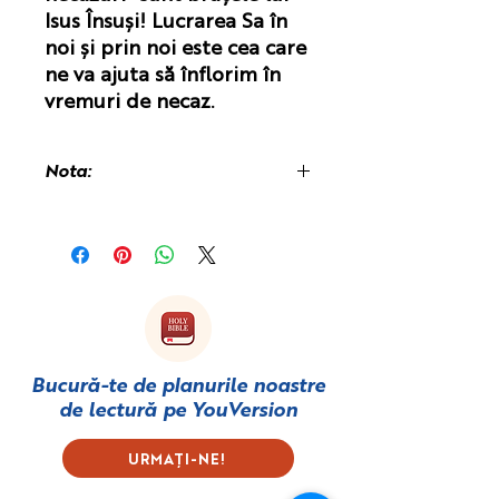
Isus Însuși! Lucrarea Sa în
noi și prin noi este cea care
ne va ajuta să înflorim în
vremuri de necaz.
Nota:
Este posibil să vi se perceapă o
taxă vamală la primirea cărții,
deoarece aceasta este tipărită și
expediată din Regatul Unit.
Bucură-te de planurile noastre
de lectură pe
YouVersion
URMAȚI-NE!