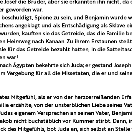
 Josef die Brüder, aber sie erkannten ihn nicht, da 
er geworden war. 
beschuldigt, Spione zu sein, und Benjamin wurde w
hens angeklagt und als Entschädigung als Sklave ei
n wurden, kauften sie das Getreide, das die Familie b
en Heimweg nach Kanaan. Zu ihrem Erstaunen stellten
sie für das Getreide bezahlt hatten, in die Satteltas
en war!
 nach Ägypten bekehrte sich Juda; er gestand Joseph
m Vergebung für all die Missetaten, die er und sein
etes Mitgefühl, als er von der herzzerreißenden Erf
lie erzählte, von der unsterblichen Liebe seines Vat
udas eigenem Versprechen an seinen Vater, Benjam
Jakob nicht buchstäblich vor Kummer stirbt. Dann, i
k des Mitgefühls, bot Juda an, sich selbst an Stelle