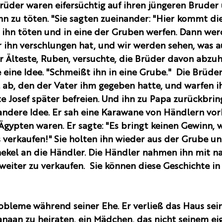
Brüder waren eifersüchtig auf ihren jüngeren Bruder
hn zu töten. "Sie sagten zueinander: "Hier kommt di
ihn töten und in eine der Gruben werfen. Dann werd
r ihn verschlungen hat, und wir werden sehen, was a
 Älteste, Ruben, versuchte, die Brüder davon abzuha
 eine Idee. "Schmeißt ihn in eine Grube."  Die Brüder 
ab, den der Vater ihm gegeben hatte, und warfen ih
e Josef später befreien. Und ihn zu Papa zurückbrin
andere Idee. Er sah eine Karawane von Händlern vorb
gypten waren. Er sagte: "Es bringt keinen Gewinn, w
s verkaufen!" Sie holten ihn wieder aus der Grube u
chekel an die Händler. Die Händler nahmen ihn mit n
weiter zu verkaufen.  Sie können diese Geschichte in 
obleme während seiner Ehe. Er verließ das Haus sein
naan zu heiraten, ein Mädchen, das nicht seinem ei