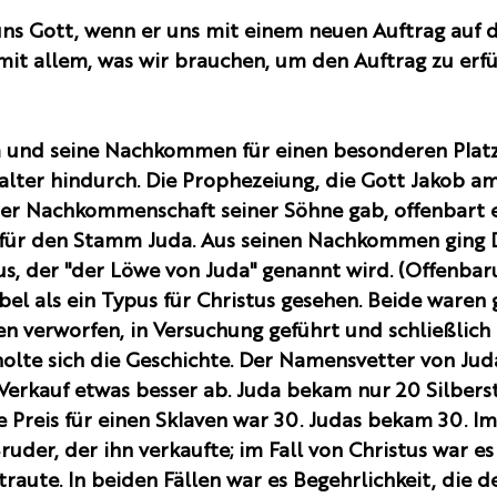
ns Gott, wenn er uns mit einem neuen Auftrag auf 
mit allem, was wir brauchen, um den Auftrag zu erfü
 und seine Nachkommen für einen besonderen Platz
talter hindurch. Die Prophezeiung, die Gott Jakob am
er Nachkommenschaft seiner Söhne gab, offenbart 
für den Stamm Juda. Aus seinen Nachkommen ging D
us, der "der Löwe von Juda" genannt wird. (Offenbar
ibel als ein Typus für Christus gesehen. Beide waren 
n verworfen, in Versuchung geführt und schließlich 
olte sich die Geschichte. Der Namensvetter von Juda
 Verkauf etwas besser ab. Juda bekam nur 20 Silbers
e Preis für einen Sklaven war 30. Judas bekam 30. Im
ruder, der ihn verkaufte; im Fall von Christus war es
raute. In beiden Fällen war es Begehrlichkeit, die d