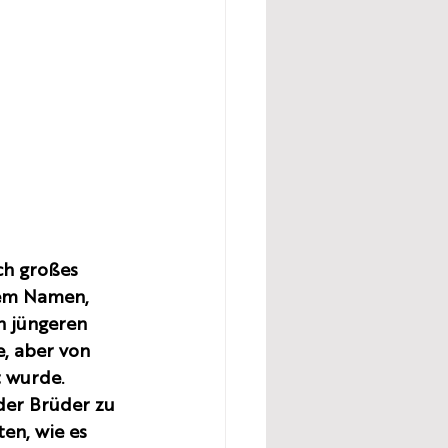
ch großes 
dem Namen, 
n jüngeren 
, aber von 
 wurde. 
der Brüder zu 
en, wie es 