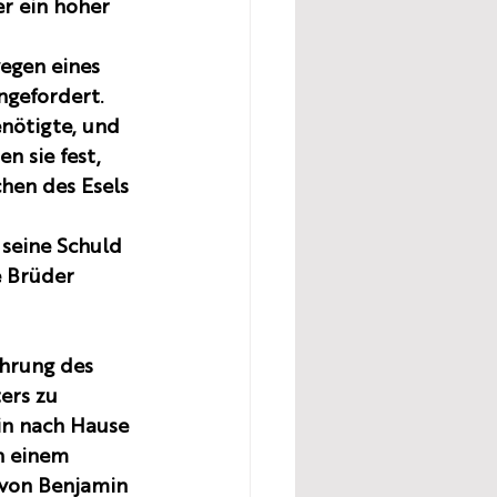
er ein hoher 
egen eines 
ngefordert. 
enötigte, und 
 sie fest, 
chen des Esels 
 seine Schuld 
e Brüder 
ahrung des 
ers zu 
in nach Hause 
n einem 
 von Benjamin 