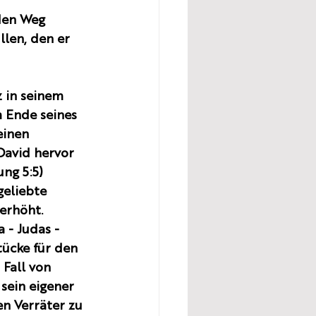
den Weg 
llen, den er 
 in seinem 
 Ende seines 
einen 
avid hervor 
ung 5:5)
geliebte 
erhöht. 
 - Judas - 
tücke für den 
 Fall von 
 sein eigener 
en Verräter zu 