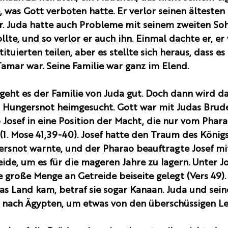
was Gott verboten hatte. Er verlor seinen ältesten 
r. Juda hatte auch Probleme mit seinem zweiten Soh
lte, und so verlor er auch ihn. Einmal dachte er, er
ituierten teilen, aber es stellte sich heraus, dass es 
amar war. Seine Familie war ganz im Elend.
geht es der Familie von Juda gut. Doch dann wird da
 Hungersnot heimgesucht. Gott war mit Judas Bruder
Josef in eine Position der Macht, die nur vom Phara
(1. Mose 41,39-40). Josef hatte den Traum des Königs
ersnot warnte, und der Pharao beauftragte Josef m
de, um es für die mageren Jahre zu lagern. Unter J
 große Menge an Getreide beiseite gelegt (Vers 49). 
s Land kam, betraf sie sogar Kanaan. Juda und sein
 nach Ägypten, um etwas von den überschüssigen L