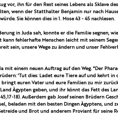
lug vor, ihn für den Rest seines Lebens als Sklave des
lten, wenn der Statthalter Benjamin nur nach Hause
würde. Sie können dies in 1. Mose 43 - 45 nachlesen. 
derung in Juda sah, konnte er die Familie segnen, wie
tt kann fehlerhafte Menschen leicht mit seinem Sege
reit sein, unsere Wege zu ändern und unser Fehlver
da mit einem neuen Auftrag auf den Weg. "Der Phara
Brüdern: 'Tut dies: Ladet eure Tiere auf und kehrt in
bringt euren Vater und eure Familien zu mir zurück.
Land Ägypten geben, und ihr könnt das Fett des La
e 45,17-18). Außerdem gab Josef seinen Brüdern Gesc
Esel, beladen mit den besten Dingen Ägyptens, und z
Getreide und Brot und anderem Proviant für seine Rei