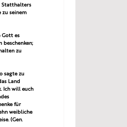
 Statthalters 
 zu seinem 
 Gott es 
n beschenken; 
halten zu 
o sagte zu 
 das Land 
 Ich will euch 
ndes 
henke für 
ehn weibliche 
se. (Gen. 