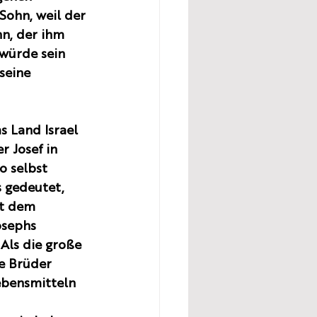
Sohn, weil der 
n, der ihm 
 würde sein 
seine 
s Land Israel 
 Josef in 
o selbst 
 gedeutet, 
it dem 
osephs 
Als die große 
e Brüder 
ebensmitteln 