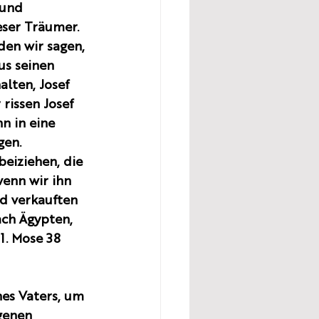
 und 
eser Träumer. 
en wir sagen, 
us seinen 
lten, Josef 
rissen Josef 
n in eine 
gen.
eiziehen, die 
enn wir ihn 
nd verkauften 
ach Ägypten, 
1. Mose 38 
es Vaters, um 
genen 