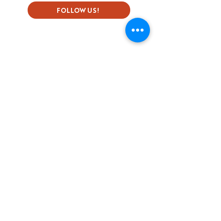
FOLLOW US!
Subscribe to our Newsletter
First name
Last name
Email
Language