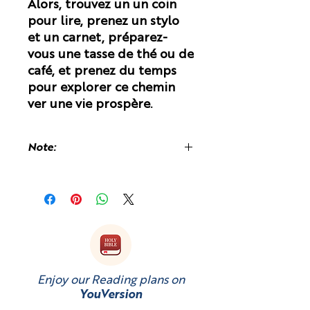
Alors, trouvez un un coin
pour lire, prenez un stylo
et un carnet, préparez-
vous une tasse de thé ou de
café, et prenez du temps
pour explorer ce chemin
ver une vie prospère.
Note:
Des frais de douane peuvent vous
être facturés à la réception du livre,
car il est imprimé et expédié depuis
le Royaume-Uni.
Enjoy our Reading plans on
YouVersion