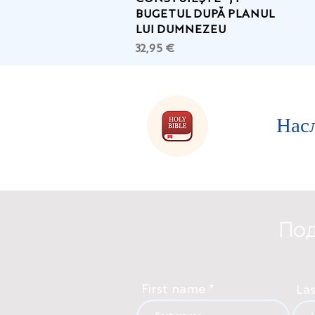
BUGETUL DUPĂ PLANUL
LUI DUMNEZEU
Цена
32,95 €
Нас
Под
First name
La