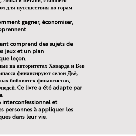
, Люка и Бетани, ставшего
м для путешествия по горам
comment gagner, économiser,
apprennent
nant comprend des sujets de
s jeux et un plan
que leçon.
ые на авторитетах Ховарда и Бев
пасса финансируют селон Дьё,
ных библиотек финансистов,
юдей. Ce livre a été adapte par
e.
 interconfessionnel et
es personnes à appliquer les
ques dans leur vie.