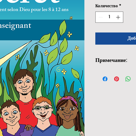
Количество
*
Доб
Примечание:
Des frais de douane
réception du livre, 
depuis le Royaume-