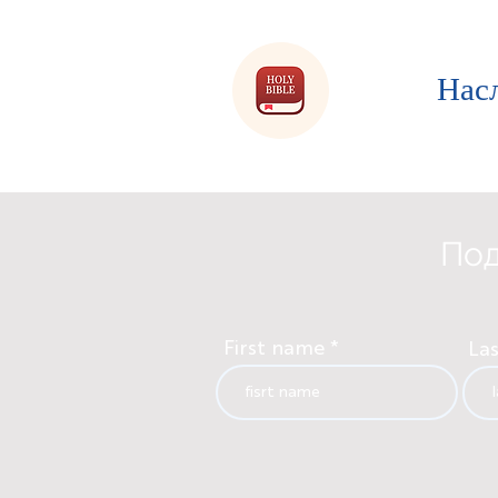
Нас
Под
First name
La