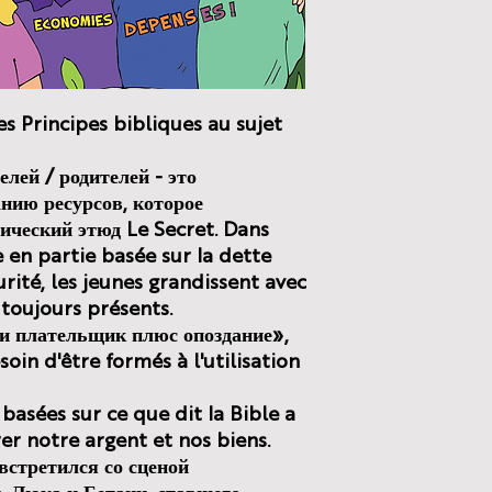
es Principes bibliques au sujet
елей / родителей - это
нию ресурсов, которое
ический этюд Le Secret. Dans
e en partie basée sur la dette
rité, les jeunes grandissent avec
toujours présents.
 и плательщик плюс опоздание»,
soin d'être formés à l'utilisation
asées sur ce que dit la Bible a
r notre argent et nos biens.
 встретился со сценой