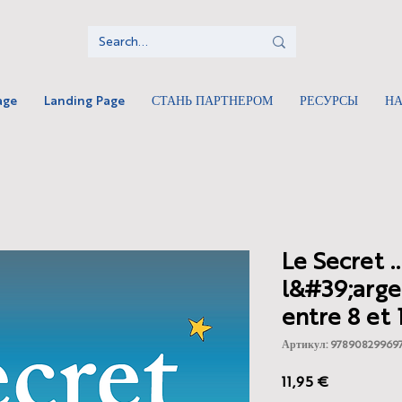
age
Landing Page
СТАНЬ ПАРТНЕРОМ
РЕСУРСЫ
Н
Le Secret .
l&#39;arge
entre 8 et 
Артикул: 97890829969
Цена
11,95 €