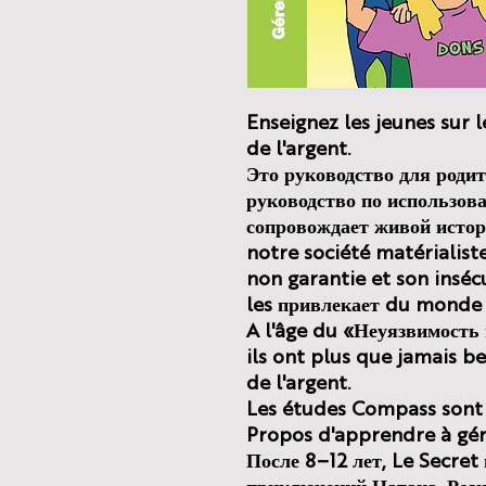
Enseignez les jeunes sur l
de l'argent.
Это руководство для родит
руководство по использова
сопровождает живой истор
notre société matérialist
non garantie et son insécu
les привлекает du monde 
A l'âge du «Неуязвимость
ils ont plus que jamais be
de l'argent.
Les études Compass sont b
Propos d'apprendre à gére
После 8–12 лет, Le Secret