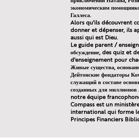
приключений Натана, Рози
экономическим помощнико
Галлеса.
Alors qu'ils découvrent 
donner et dépenser, ils 
aussi qui est Dieu.
Le guide parent / enseig
обсуждение, des quiz et de
d'enseignement pour cha
Живые существа, основанн
Дейтонские фондаторы Ком
служащий в составе основ
созданных для миллионов л
notre équipe francophon
Compass est un ministère
international qui forme l
Principes Financiers Bibli