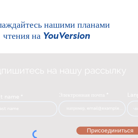
лаждайтесь нашими планами
чтения на
YouVersion
пишитесь на нашу рассылку
Электронная почта
Lan
st name
Присоединиться