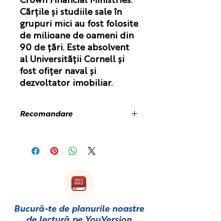
Crown Financial Ministries.
Cărțile și studiile sale în
grupuri mici au fost folosite
de milioane de oameni din
90 de țări. Este absolvent
al Universității Cornell și
fost ofițer naval și
dezvoltator imobiliar.
Recomandare
„Dacă sunteți în căutarea celei mai
înțelepte îndrumări pe care o puteți
găsi în ceea ce privește viața și
banii, în sfârșit ați găsit-o! Banii tăi
contează este o carte care spune
adevărul, deoarece se bazează pe
singura sursă de adevăr - Cuvântul
lui Dumnezeu. Howard prezintă
Bucură-te de planurile noastre
principii simple și exemple practice
de lectură pe
YouVersion