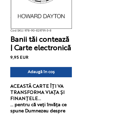
Cod SKU: 978-90-829791-3-8
Banii tăi contează
| Carte electronică
Preț
9,95 EUR
Adaugă în coș
ACEASTĂ CARTE ÎȚI VA
TRANSFORMA VIAȚA ȘI
FINANȚELE...
... pentru că veți învăța ce
spune Dumnezeu despre