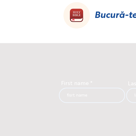
Bucură-te
First name
La