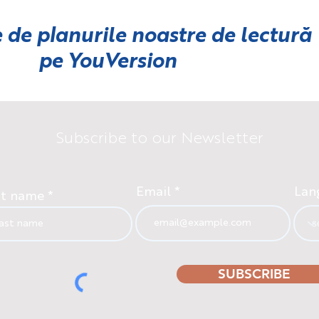
 de planurile noastre de lectură
pe
YouVersion
Subscribe to our Newsletter
Email
Lan
st name
SUBSCRIBE