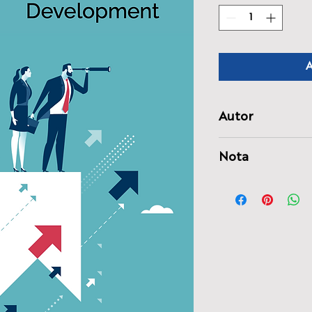
A
Autor
Peter J. Briscoe
Nota
Este posibil să vi s
primirea cărții, deoa
expediată din Regat