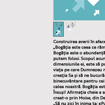
Construirea averii în aface
„Bogăția este ceea ce răm
Bogăția este o abundență 
putem folosi. Scopul acum
dimensiunile ei, este să 
viața pe care Dumnezeu n
creația Sa și să ne bucură
binecuvântare pentru cei
calea noastră. Bogăția es
Însuși! Afirmația cheie a 
creat-o prin Moise, din D
„Să nu zici în inima ta: «