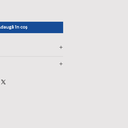
daugă în coș
e perceapă o taxă vamală la
rece aceasta este tipărită și
ul Unit.