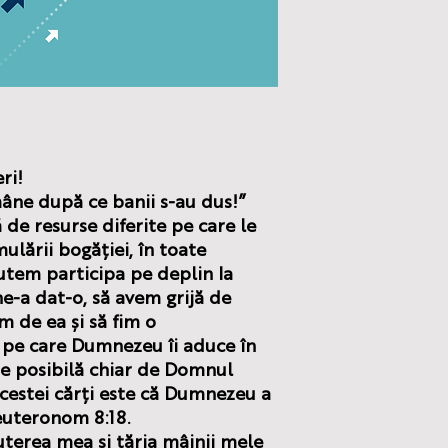
ri!
âne după ce banii s-au dus!”
de resurse diferite pe care le
ulării bogăției, în toate
putem participa pe deplin la
e-a dat-o, să avem grijă de
m de ea și să fim o
 pe care Dumnezeu îi aduce în
te posibilă chiar de Domnul
acestei cărți este că Dumnezeu a
euteronom 8:18.
Puterea mea și tăria mâinii mele