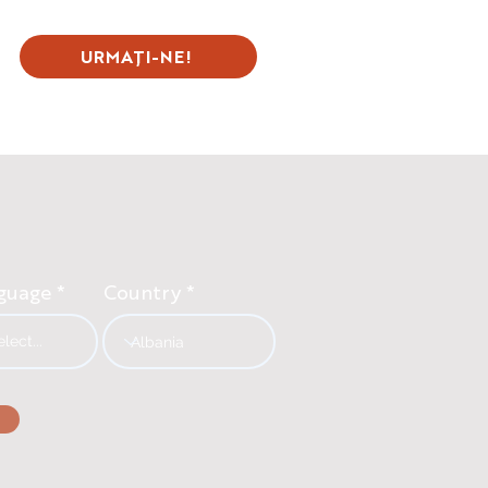
URMAȚI-NE!
guage
Country