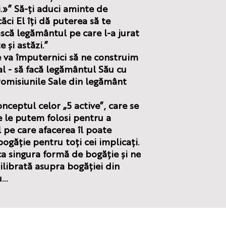
.»” Să-ți aduci aminte de
i El îți dă puterea să te
ască legământul pe care l-a jurat
e și astăzi.”
va împuternici să ne construim
al - să facă legământul Său cu
romisiunile Sale din legământ
nceptul celor „5 active”, care se
e le putem folosi pentru a
 pe care afacerea îl poate
bogăție pentru toți cei implicați.
a singura formă de bogăție și ne
ilibrată asupra bogăției din
..