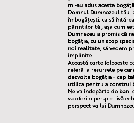
mi-au adus aceste bogății
Domnul Dumnezeul tău, căc
îmbogățești, ca să întăre
părinților tăi, așa cum est
Dumnezeu a promis că ne 
bogăție, cu un scop speci
noi realitate, să vedem p
împlinite.
Această carte folosește co
referă la resursele pe car
dezvolta bogăție - capital
utiliza pentru a construi 
Ne va îndepărta de bani c
va oferi o perspectivă ech
perspectiva lui Dumnezeu.