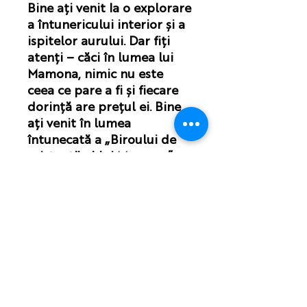
Bine ați venit la o explorare
a întunericului interior și a
ispitelor aurului. Dar fiți
atenți – căci în lumea lui
Mamona, nimic nu este
ceea ce pare a fi și fiecare
dorință are prețul ei. Bine
ați venit în lumea
întunecată a „Biroului de
asistență al lui Mamona”.
Nota:
Este posibil să vi se perceapă o
taxă vamală la primirea cărții,
deoarece aceasta este tipărită și
expediată din Regatul Unit.