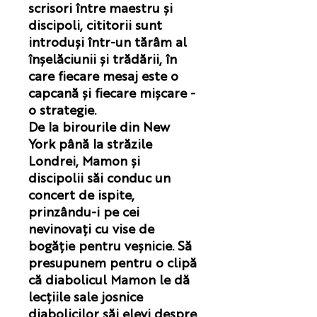
scrisori între maestru și
discipoli, cititorii sunt
introduși într-un tărâm al
înșelăciunii și trădării, în
care fiecare mesaj este o
capcană și fiecare mișcare -
o strategie.
De la birourile din New
York până la străzile
Londrei, Mamon și
discipolii săi conduc un
concert de ispite,
prinzându-i pe cei
nevinovați cu vise de
bogăție pentru veșnicie. Să
presupunem pentru o clipă
că diabolicul Mamon le dă
lecțiile sale josnice
diabolicilor săi elevi despre