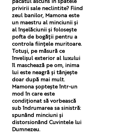
păcatul ascuns în spatele
privirii sale neclintite? Fiind
zeul banilor, Mamona este
un maestru al minciunii și
al înșelăciunii și folosește
pofta de bogății pentru a
controla ființele muritoare.
Totuși, pe măsură ce
învelișul exterior al luxului
îl maschează pe om, inima
lui este neagră și tânjește
doar după mai mult.
Mamona șoptește într-un
mod în care este
condiționat să vorbească
sub îndrumarea sa sinistră:
spunând minciuni și
distorsionând Cuvintele lui
Dumnezeu.