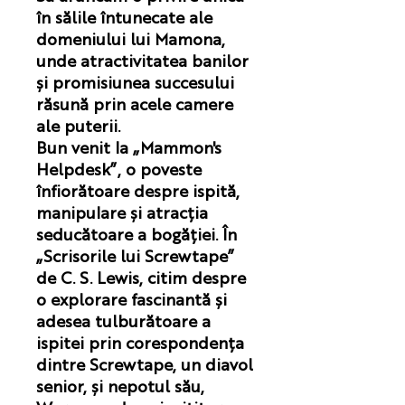
în sălile întunecate ale
domeniului lui Mamona,
unde atractivitatea banilor
și promisiunea succesului
răsună prin acele camere
ale puterii.
Bun venit la „Mammon's
Helpdesk”, o poveste
înfiorătoare despre ispită,
manipulare și atracția
seducătoare a bogăției. În
„Scrisorile lui Screwtape”
de C. S. Lewis, citim despre
o explorare fascinantă și
adesea tulburătoare a
ispitei prin corespondența
dintre Screwtape, un diavol
senior, și nepotul său,