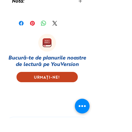
Nota:
Este posibil să vi se perceapă o
taxă vamală la primirea cărții,
deoarece aceasta este tipărită și
expediată din Regatul Unit.
Bucură-te de planurile noastre
de lectură pe
YouVersion
URMAȚI-NE!
Subscribe to our Newsletter
First name