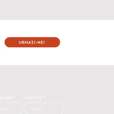
URMAȚI-NE!
guage
Country