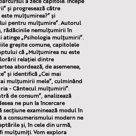
parcursul a zece capitole. Începe
i” și progresează către
 este mulțumirea?” și
lui pentru mulțumire”. Autorul
 rădăcinile nemulțumirii în
i atinge „Psihologia mulțumirii”.
iile greșite comune, capitolele
faptului că „Mulțumirea nu este
orării relației dintre
Cartea abordează, de asemenea,
” și identifică „Cei mai
ai mulțumirii mele”, culminând
ria - Cântecul mulțumirii”.
stră de consum”,
analizează
desea ne pun la încercare
tă secțiune examinează modul în
ă a consumerismului modern ne
tările și, în cele din urmă,
fi mulțumiți. Vom explora