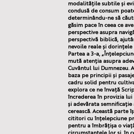
modalitățile subtile și ev
condusă de consum poate
determinându-ne să căută
găsim pace în ceea ce ave
perspective asupra navigă
perspectivă biblică, ajutâ
nevoile reale și dorințele 
Partea a 3-a, „Înțelepciu
mută atenția asupra adev
Cuvântul lui Dumnezeu. Ac
baza pe principii și pasaj
cadru solid pentru cultiv
explora ce ne învață Scri
încrederea în provizia lu
și adevărata semnificație 
cerească. Această parte î
cititori cu înțelepciune pr
pentru a îmbrățișa o viaț
circumstanțele lor și, în 