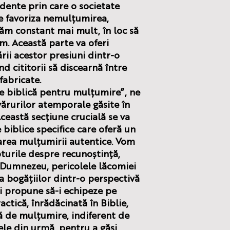
idente prin care o societate
 favoriza nemulțumirea,
m constant mai mult, în loc să
m. Această parte va oferi
rii acestor presiuni dintr-o
nd cititorii să discearnă între
fabricate.
ne biblică pentru mulțumire”,
ne
ărurilor atemporale găsite în
eastă secțiune crucială se va
e biblice specifice care oferă un
area mulțumirii autentice. Vom
pturile despre recunoștință,
i Dumnezeu, pericolele lăcomiei
a bogățiilor dintr-o perspectivă
și propune să-i echipeze pe
actică, înrădăcinată în Biblie,
ă de mulțumire, indiferent de
cele din urmă, pentru a găsi