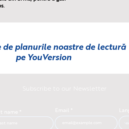
s.
 de planurile noastre de lectură
pe
YouVersion
Subscribe to our Newsletter
Email
Lan
st name