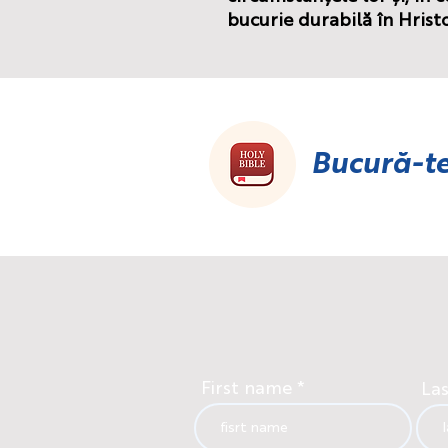
bucurie durabilă în Hristo
Bucură-te
First name
La