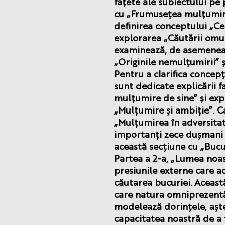
fațete ale subiectului pe 
cu „Frumusețea mulțumiri
definirea conceptului „Ce
explorarea „Căutării omu
examinează, de asemenea,
„Originile nemulțumirii” ș
Pentru a clarifica concepț
sunt dedicate explicării 
mulțumire de sine” și expl
„Mulțumire și ambiție”. 
„Mulțumirea în adversitate
importanți zece dușmani 
această secțiune cu „Bucu
Partea a 2-a, „Lumea noa
presiunile externe care a
căutarea bucuriei. Aceas
care natura omniprezent
modelează dorințele, aștep
capacitatea noastră de a 