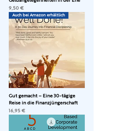
Geldangelegenheiten in der Ehe
Preis
9,50 €
Auch bei Amazon erhältlich
Gut gemacht – Eine 30-tägige
Reise in die Finanzjüngerschaft
Preis
16,95 €