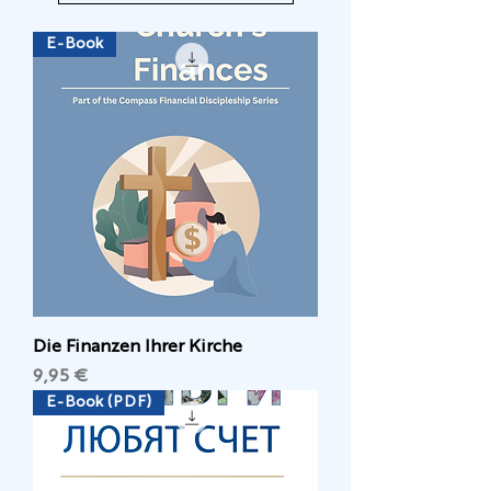
E-Book
Die Finanzen Ihrer Kirche
Preis
9,95 €
E-Book (PDF)