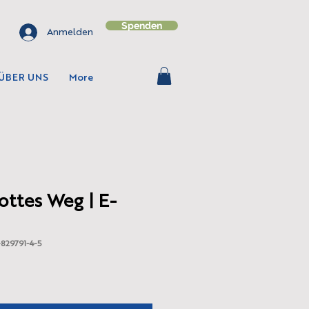
Spenden
Anmelden
ÜBER UNS
More
ottes Weg | E-
829791-4-5