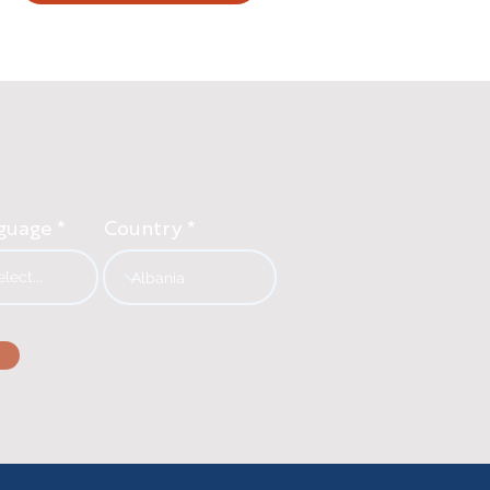
guage
Country