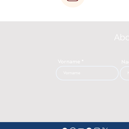
Abo
Vorname
Na