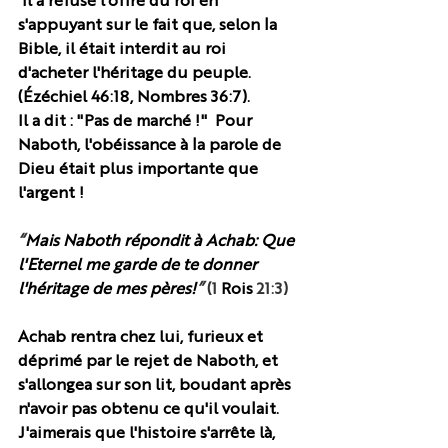
 Il a refusé l'offre du roi en 
s'appuyant sur le fait que, selon la 
Bible, il était interdit au roi 
d'acheter l'héritage du peuple. 
(Ézéchiel 46:18, Nombres 36:7). 
Il a dit : "Pas de marché !"  Pour 
Naboth, l'obéissance à la parole de 
Dieu était plus importante que 
l'argent !
“
Mais Naboth répondit à Achab: Que 
l'Eternel me garde de te donner 
l'héritage de mes pères!
”
 (1 
Rois 
21:3) 
Achab rentra chez lui, furieux et 
déprimé par le rejet de Naboth, et 
s'allongea sur son lit, boudant après 
n'avoir pas obtenu ce qu'il voulait. 
J'aimerais que l'histoire s'arrête là, 