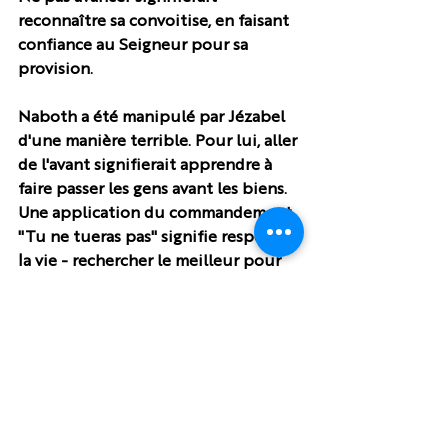
reconnaître sa convoitise, en faisant 
confiance au Seigneur pour sa 
provision.
Naboth a été manipulé par Jézabel 
d'une manière terrible. Pour lui, aller 
de l'avant signifierait apprendre à 
faire passer les gens avant les biens. 
Une application du commandement 
"Tu ne tueras pas" signifie respecter 
la vie - rechercher le meilleur pour 
son prochain, promouvoir son bien-
être et l'aimer "comme soi-même". 
Jézabel dominait son mari, et Achab 
était comme une marionnette dans 
les mains de sa femme dominatrice. 
Ne pas avancer pour Jézabel 